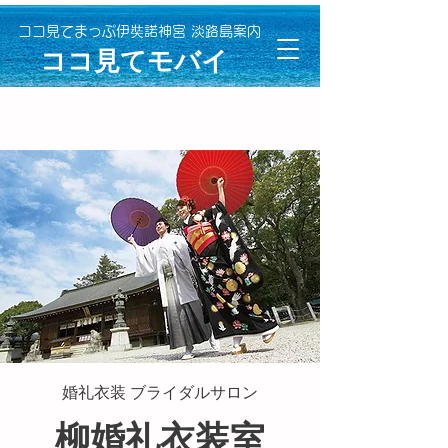
ココ見てまっぷ伊奘諾神宮 淡路島案内
​ココ見てモバイ
ル
婚礼衣装 ブライダルサロン
柳婚礼衣装室