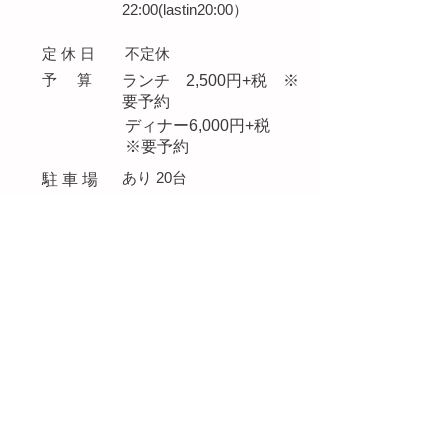
22:00(lastin20
:00）
定 休 日
不定休
予 算
ランチ 2,500円+税 ※
要予約
ディナー6,000円+税
※要予約
あり 20台
​駐 車 場
​お電話はこちらから↓
0799-27-1786
南あわじ市松帆古津路９７０−７６