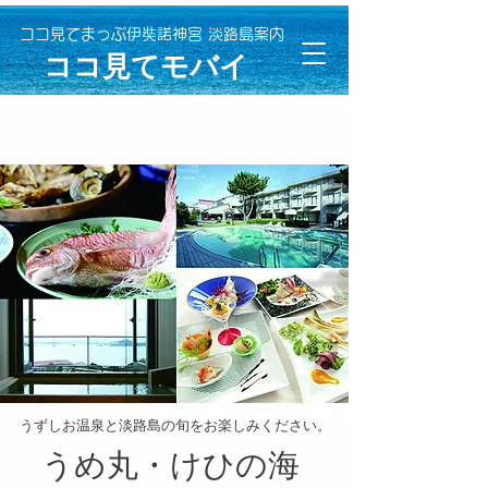
ココ見てまっぷ伊奘諾神宮 淡路島案内
​ココ見てモバイ
ル
うずしお温泉と淡路島の旬をお楽しみください。
うめ丸・けひの海