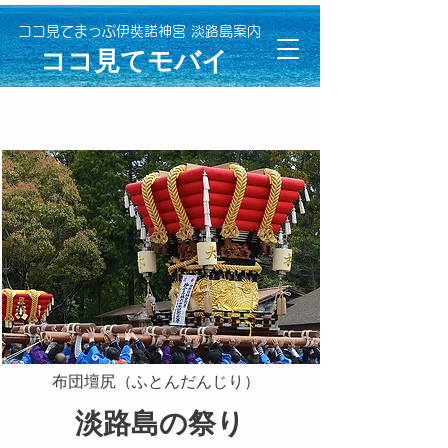
ココ見てまっぷ伊奘諾神宮 淡路島案内
​ココ見てモバイ
ル
​布団壇尻（ふとんだんじり）
淡路島の祭り