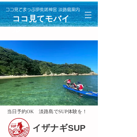
ココ見てまっぷ伊奘諾神宮 淡路島案内
​ココ見てモバイ
ル
当日予約OK 淡路島でSUP体験を！
イザナギSUP