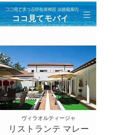
ココ見てまっぷ伊奘諾神宮 淡路島案内
​ココ見てモバイ
ル
​ヴィラオルティージャ
リストランテ マレー