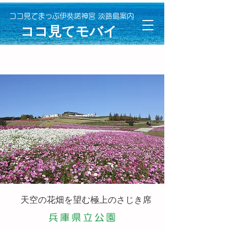
ココ見てまっぷ伊奘諾神宮 淡路島案内
​ココ見てモバイ
ル
天空の花畑を望む極上のさじき席