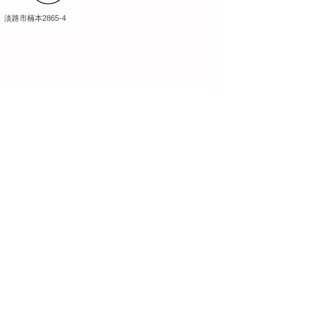
淡路市楠本2865-4
地区メニューへ戻る
淡路島地図へ戻る