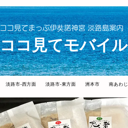
ココ見てまっぷ伊奘諾神宮 淡路島案内
​ココ見てモバイル
淡路市-西方面
淡路市-東方面
洲本市
南あわ