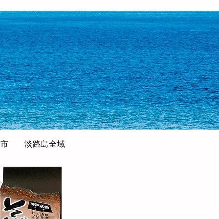
じ市
淡路島全域